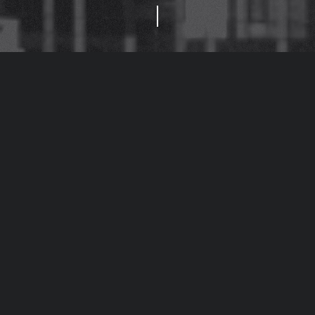
rus
eng
UKR