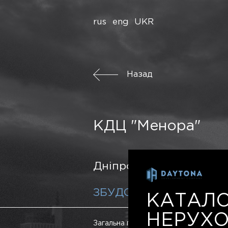
rus
eng
UKR
Назад
КДЦ "Менора"
Дніпро
ЗБУДОВАНИЙ
КАТАЛ
НЕРУХО
50000 м
Загальна площа