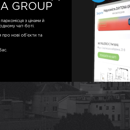
A GROUP
1
 паркомісця з цінами й
одному чат-боті.
 про нові об’єкти та
Вас.