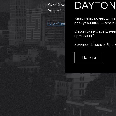
DAYTON
2009-201
Роки будівництва
Розробка концепції
Квартири, комерція та
плануваннями — все в 
http://menorah-center.com
Отримуйте сповіщення
пропозиції.
Зручно. Швидко. Для 
Почати