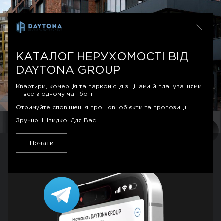
КАТАЛОГ НЕРУХОМОСТІ ВІД
DAYTONA GROUP
Квартири, комерція та паркомісця з цінами й плануваннями
— все в одному чат-боті.
Отримуйте сповіщення про нові об’єкти та пропозиції.
Зручно. Швидко. Для Вас.
Почати
16 червня будинок 23В отримав
сертифікат
готовності до експлуатації №
ЗК122260611170
. Отже, вся перша черга
MAVERICK офіційно введена в
експлуатацію!
​Наразі ми активно завершуємо фасадні