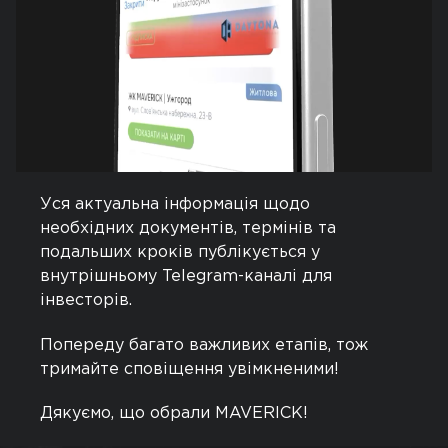
роботи та благоустрій прибудинкової
території — робимо все, щоб естетика
комплексу була бездоганною.
​Паралельно команда готує все необхідне
для запуску процесу оформлення права
власності.
​Уся актуальна інформація щодо
необхідних документів, термінів та
подальших кроків публікується у
внутрішньому Telegram-каналі для
інвесторів.
​Попереду багато важливих етапів, тож
тримайте сповіщення увімкненими!
​Дякуємо, що обрали MAVERICK!