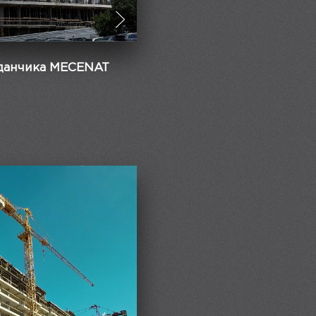
йданчика MECENAT