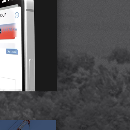
6
йданчика MAVERICK