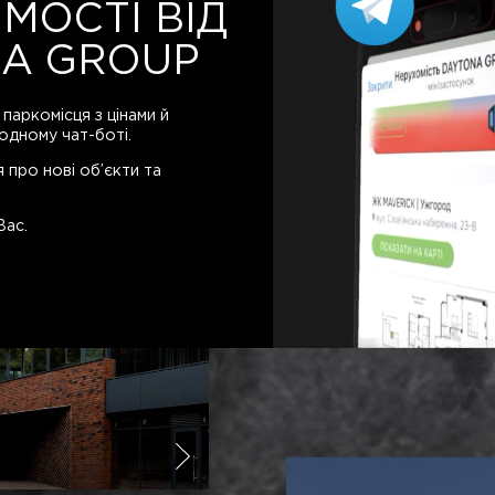
МОСТІ ВІД
A GROUP
 паркомісця з цінами й
одному чат-боті.
 про нові об’єкти та
08/06/202
Вас.
Відеозвіт з будма
за травень 2026