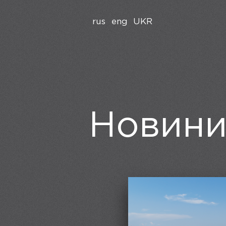
rus
eng
UKR
Новин