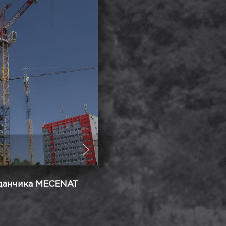
йданчика MECENAT