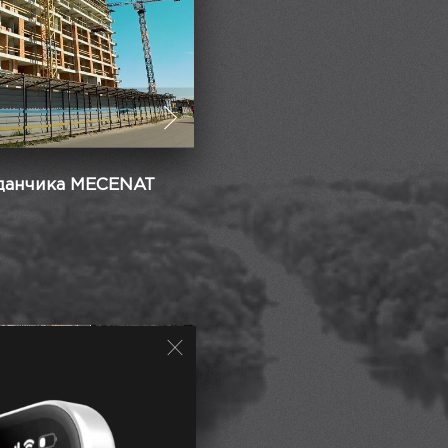
йданчика MECENAT