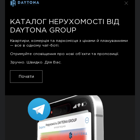
У продажу ще є 11 квартир. Працюємо за
програмою кредитування «єОселя».
КАТАЛОГ НЕРУХОМОСТІ ВІД
DAYTONA GROUP
MAYAK
Квартири, комерція та паркомісця з цінами й плануваннями
Гордість компанії і новий символ міста!
— все в одному чат-боті.
Найближчими місяцями також введемо.
Отримуйте сповіщення про нові об’єкти та пропозиції.
Залишкові роботи добігають кінця.
Зручно. Швидко. Для Вас.
«Якщо є на світі щось надійне, то це світло
Почати
Маяка». Останні 4 квартири чекають
власників.
MAVERICK
Нарощуємо темпи будівництва, рухаємось
до мети – завершити комплекс у 2025.