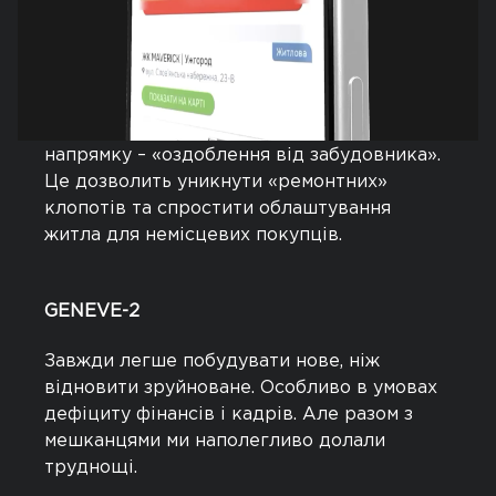
Стабільна динаміка продажу підтверджує
правильність обраної стратегії
девелопменту.
Об'єкт став пілотним у новому для нас
напрямку – «оздоблення від забудовника».
Це дозволить уникнути «ремонтних»
клопотів та спростити облаштування
житла для немісцевих покупців.
GENEVE-2
Завжди легше побудувати нове, ніж
відновити зруйноване. Особливо в умовах
дефіциту фінансів і кадрів. Але разом з
мешканцями ми наполегливо долали
труднощі.