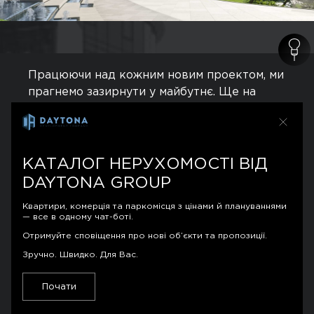
Працюючи над кожним новим проектом, ми
прагнемо зазирнути у майбутнє. Ще на
етапі проектування ми повинні розуміти
для кого створюємо середовище
проживання і що буде визначальним
фактором у формуванні комфортних умов
КАТАЛОГ НЕРУХОМОСТІ ВІД
на довгі роки.
DAYTONA GROUP
Квартири, комерція та паркомісця з цінами й плануваннями
Поняття «проекту» не обмежується
— все в одному чат-боті.
стінами. Для нас проект - це частина міста,
Отримуйте сповіщення про нові об’єкти та пропозиції.
країни, планети. Це наш посильний вклад в
Зручно. Швидко. Для Вас.
їх розвиток і майбутнє.
Почати
Ми працюємо з повагою до людей -
сьогоднішніх клієнтів, партнерів і