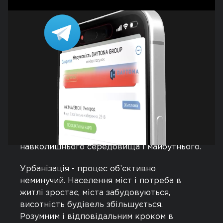
співробітників, а також до потреб та
інтересів нових поколінь.
Праця будівельника - творення. Це
спадщина, яку ми залишаємо на землі.
Девелопмент - відповідальність, значно
більша ніж дотримання норм, законів і
вимог. Це добровільні, продиктовані
мораллю і внутрішніми принципами,
зобов'язання і конкретні дії по
відношенню до соціуму,
навколишнього середовища і майбутнього.
Урбанізація - процес об’єктивно
неминучий. Населення міст і потреба в
житлі зростає, міста забудовуються,
висотність будівель збільшується.
Розумним і відповідальним кроком в